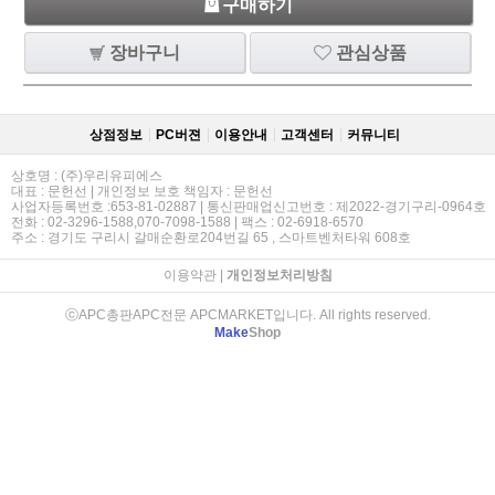
구매하기
장바구니
관심상품
상점정보
PC버젼
이용안내
고객센터
커뮤니티
상호명 : (주)우리유피에스
대표 : 문헌선 | 개인정보 보호 책임자 : 문헌선
사업자등록번호 :653-81-02887 | 통신판매업신고번호 : 제2022-경기구리-0964호
전화 : 02-3296-1588,070-7098-1588 | 팩스 : 02-6918-6570
주소 : 경기도 구리시 갈매순환로204번길 65 , 스마트벤처타워 608호
이용약관
|
개인정보처리방침
ⓒAPC총판APC전문 APCMARKET입니다. All rights reserved.
Make
Shop