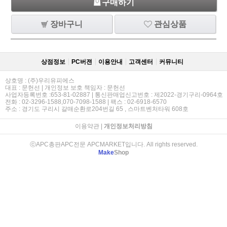
구매하기
장바구니
관심상품
상점정보
PC버젼
이용안내
고객센터
커뮤니티
상호명 : (주)우리유피에스
대표 : 문헌선 | 개인정보 보호 책임자 : 문헌선
사업자등록번호 :653-81-02887 | 통신판매업신고번호 : 제2022-경기구리-0964호
전화 : 02-3296-1588,070-7098-1588 | 팩스 : 02-6918-6570
주소 : 경기도 구리시 갈매순환로204번길 65 , 스마트벤처타워 608호
이용약관
|
개인정보처리방침
ⓒAPC총판APC전문 APCMARKET입니다. All rights reserved.
Make
Shop