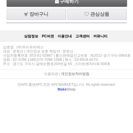
구매하기
장바구니
관심상품
상점정보
PC버젼
이용안내
고객센터
커뮤니티
상호명 : (주)우리유피에스
대표 : 문헌선 | 개인정보 보호 책임자 : 문헌선
사업자등록번호 :653-81-02887 | 통신판매업신고번호 : 제2022-경기구리-0964호
전화 : 02-3296-1588,070-7098-1588 | 팩스 : 02-6918-6570
주소 : 경기도 구리시 갈매순환로204번길 65 , 스마트벤처타워 608호
이용약관
|
개인정보처리방침
ⓒAPC총판APC전문 APCMARKET입니다. All rights reserved.
Make
Shop