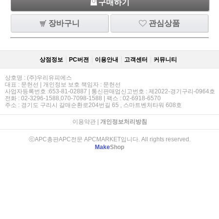
구매하기
장바구니
관심상품
상점정보
PC버젼
이용안내
고객센터
커뮤니티
상호명 : (주)우리유피에스
대표 : 문헌선 | 개인정보 보호 책임자 : 문헌선
사업자등록번호 :653-81-02887 | 통신판매업신고번호 : 제2022-경기구리-0964호
전화 : 02-3296-1588,070-7098-1588 | 팩스 : 02-6918-6570
주소 : 경기도 구리시 갈매순환로204번길 65 , 스마트벤처타워 608호
이용약관
|
개인정보처리방침
ⓒAPC총판APC전문 APCMARKET입니다. All rights reserved.
Make
Shop