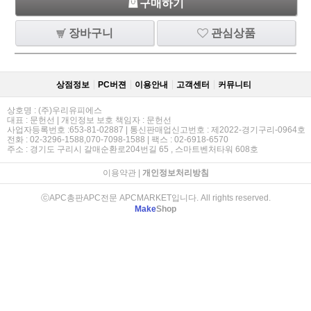
구매하기
장바구니
관심상품
상점정보
PC버젼
이용안내
고객센터
커뮤니티
상호명 : (주)우리유피에스
대표 : 문헌선 | 개인정보 보호 책임자 : 문헌선
사업자등록번호 :653-81-02887 | 통신판매업신고번호 : 제2022-경기구리-0964호
전화 : 02-3296-1588,070-7098-1588 | 팩스 : 02-6918-6570
주소 : 경기도 구리시 갈매순환로204번길 65 , 스마트벤처타워 608호
이용약관
|
개인정보처리방침
ⓒAPC총판APC전문 APCMARKET입니다. All rights reserved.
Make
Shop