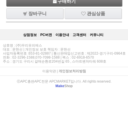
구매하기
장바구니
관심상품
상점정보
PC버젼
이용안내
고객센터
커뮤니티
상호명 : (주)우리유피에스
대표 : 문헌선 | 개인정보 보호 책임자 : 문헌선
사업자등록번호 :653-81-02887 | 통신판매업신고번호 : 제2022-경기구리-0964호
전화 : 02-3296-1588,070-7098-1588 | 팩스 : 02-6918-6570
주소 : 경기도 구리시 갈매순환로204번길 65 , 스마트벤처타워 608호
이용약관
|
개인정보처리방침
ⓒAPC총판APC전문 APCMARKET입니다. All rights reserved.
Make
Shop