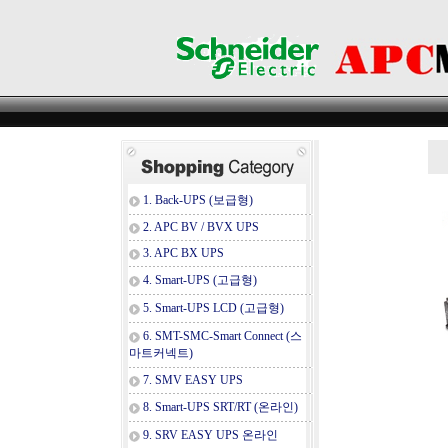
1. Back-UPS (보급형)
2. APC BV / BVX UPS
3. APC BX UPS
4. Smart-UPS (고급형)
5. Smart-UPS LCD (고급형)
6. SMT-SMC-Smart Connect (스
마트커넥트)
7. SMV EASY UPS
8. Smart-UPS SRT/RT (온라인)
9. SRV EASY UPS 온라인