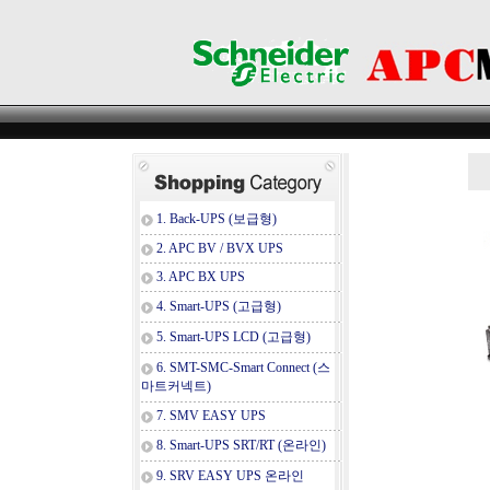
1. Back-UPS (보급형)
2. APC BV / BVX UPS
3. APC BX UPS
4. Smart-UPS (고급형)
5. Smart-UPS LCD (고급형)
6. SMT-SMC-Smart Connect (스
마트커넥트)
7. SMV EASY UPS
8. Smart-UPS SRT/RT (온라인)
9. SRV EASY UPS 온라인