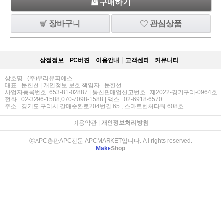
구매하기
장바구니
관심상품
상점정보
PC버젼
이용안내
고객센터
커뮤니티
상호명 : (주)우리유피에스
대표 : 문헌선 | 개인정보 보호 책임자 : 문헌선
사업자등록번호 :653-81-02887 | 통신판매업신고번호 : 제2022-경기구리-0964호
전화 : 02-3296-1588,070-7098-1588 | 팩스 : 02-6918-6570
주소 : 경기도 구리시 갈매순환로204번길 65 , 스마트벤처타워 608호
이용약관
|
개인정보처리방침
ⓒAPC총판APC전문 APCMARKET입니다. All rights reserved.
Make
Shop