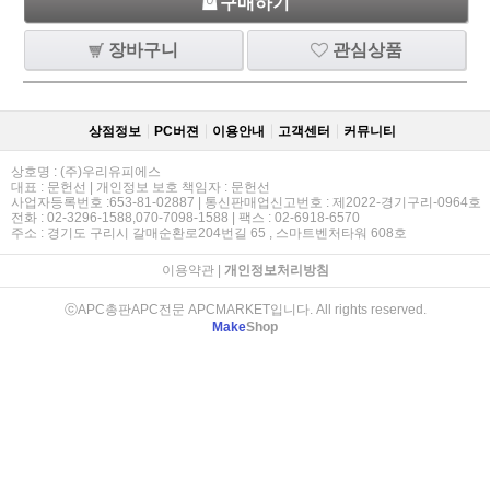
구매하기
장바구니
관심상품
상점정보
PC버젼
이용안내
고객센터
커뮤니티
상호명 : (주)우리유피에스
대표 : 문헌선 | 개인정보 보호 책임자 : 문헌선
사업자등록번호 :653-81-02887 | 통신판매업신고번호 : 제2022-경기구리-0964호
전화 : 02-3296-1588,070-7098-1588 | 팩스 : 02-6918-6570
주소 : 경기도 구리시 갈매순환로204번길 65 , 스마트벤처타워 608호
이용약관
|
개인정보처리방침
ⓒAPC총판APC전문 APCMARKET입니다. All rights reserved.
Make
Shop