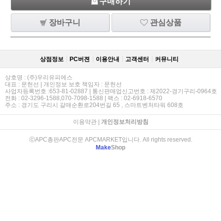
구매하기
장바구니
관심상품
상점정보
PC버젼
이용안내
고객센터
커뮤니티
상호명 : (주)우리유피에스
대표 : 문헌선 | 개인정보 보호 책임자 : 문헌선
사업자등록번호 :653-81-02887 | 통신판매업신고번호 : 제2022-경기구리-0964호
전화 : 02-3296-1588,070-7098-1588 | 팩스 : 02-6918-6570
주소 : 경기도 구리시 갈매순환로204번길 65 , 스마트벤처타워 608호
이용약관
|
개인정보처리방침
ⓒAPC총판APC전문 APCMARKET입니다. All rights reserved.
Make
Shop