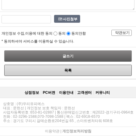
사진첨부
약관보기
개인정보 수집,이용에 대한 동의
동의
동의안함
* 동의하셔야 서비스를 이용하실 수 있습니다.
글쓰기
목록
상점정보
PC버젼
이용안내
고객센터
커뮤니티
상호명 : (주)우리유피에스
대표 : 문헌선 | 개인정보 보호 책임자 : 문헌선
사업자등록번호 :653-81-02887 | 통신판매업신고번호 : 제2022-경기구리-0964호
전화 : 02-3296-1588,070-7098-1588 | 팩스 : 02-6918-6570
주소 : 경기도 구리시 갈매순환로204번길 65 , 스마트벤처타워 608호
이용약관
|
개인정보처리방침