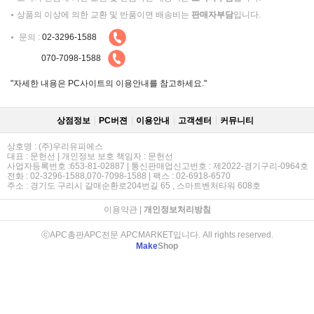
상품의 이상에 의한 교환 및 반품이면 배송비는
판매자부담
입니다.
문의 :
02-3296-1588
070-7098-1588
"자세한 내용은 PC사이트의 이용안내를 참고하세요."
상점정보
PC버젼
이용안내
고객센터
커뮤니티
상호명 : (주)우리유피에스
대표 : 문헌선 | 개인정보 보호 책임자 : 문헌선
사업자등록번호 :653-81-02887 | 통신판매업신고번호 : 제2022-경기구리-0964호
전화 : 02-3296-1588,070-7098-1588 | 팩스 : 02-6918-6570
주소 : 경기도 구리시 갈매순환로204번길 65 , 스마트벤처타워 608호
이용약관
|
개인정보처리방침
ⓒAPC총판APC전문 APCMARKET입니다. All rights reserved.
Make
Shop