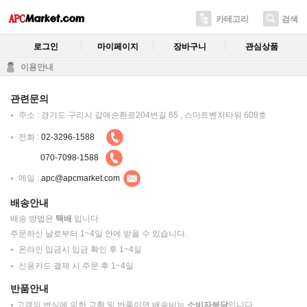
카테고리
검색
로그인
마이페이지
장바구니
관심상품
이용안내
관련문의
주소 : 경기도 구리시 갈매순환로204번길 65 , 스마트벤처타워 608호
전화 :
02-3296-1588
070-7098-1588
메일 :
apc@apcmarket.com
배송안내
배송 방법은
택배
입니다.
주문하신 날로부터 1~4일 안에 받을 수 있습니다.
온라인 입금시 입금 확인 후 1~4일
신용카드 결제 시 주문 후 1~4일
반품안내
고객의 변심에 의한 교환 및 반품이면 배송비는
소비자부담
입니다.