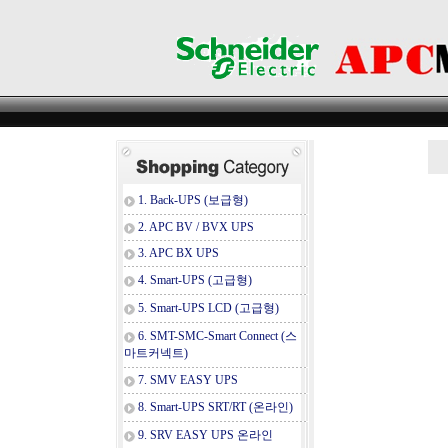
1. Back-UPS (보급형)
2. APC BV / BVX UPS
3. APC BX UPS
4. Smart-UPS (고급형)
5. Smart-UPS LCD (고급형)
6. SMT-SMC-Smart Connect (스
마트커넥트)
7. SMV EASY UPS
8. Smart-UPS SRT/RT (온라인)
9. SRV EASY UPS 온라인