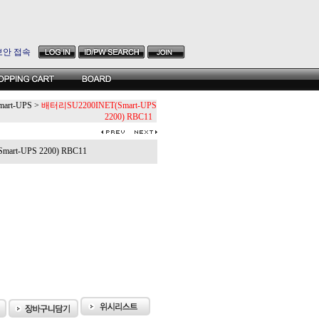
보안 접속
mart-UPS
>
배터리SU2200INET(Smart-UPS
2200) RBC11
rt-UPS 2200) RBC11