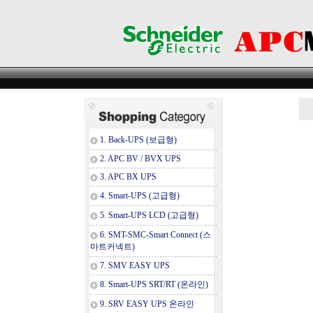
1. Back-UPS (보급형)
2. APC BV / BVX UPS
3. APC BX UPS
4. Smart-UPS (고급형)
5. Smart-UPS LCD (고급형)
6. SMT-SMC-Smart Connect (스
마트커넥트)
7. SMV EASY UPS
8. Smart-UPS SRT/RT (온라인)
9. SRV EASY UPS 온라인