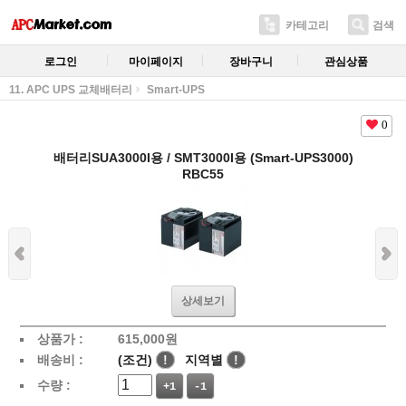
카테고리
검색
로그인
마이페이지
장바구니
관심상품
11. APC UPS 교체배터리
Smart-UPS
0
배터리SUA3000I용 / SMT3000I용 (Smart-UPS3000)
RBC55
상세보기
상품가 :
615,000
원
배송비 :
(조건)
!
지역별
!
수량 :
+1
-1