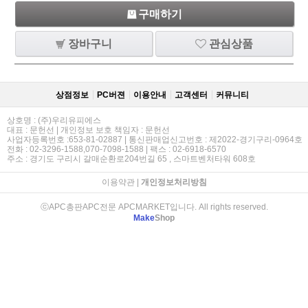
구매하기
장바구니
관심상품
상점정보
PC버젼
이용안내
고객센터
커뮤니티
상호명 : (주)우리유피에스
대표 : 문헌선 | 개인정보 보호 책임자 : 문헌선
사업자등록번호 :653-81-02887 | 통신판매업신고번호 : 제2022-경기구리-0964호
전화 : 02-3296-1588,070-7098-1588 | 팩스 : 02-6918-6570
주소 : 경기도 구리시 갈매순환로204번길 65 , 스마트벤처타워 608호
이용약관
|
개인정보처리방침
ⓒAPC총판APC전문 APCMARKET입니다. All rights reserved.
Make
Shop